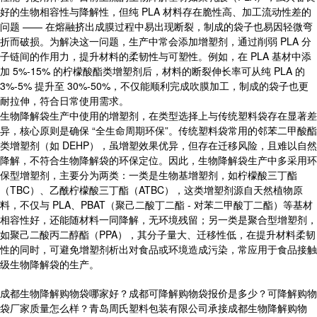
好的生物相容性与降解性，但纯 PLA 材料存在脆性高、加工流动性差的
问题 —— 在熔融挤出成膜过程中易出现断裂，制成的袋子也易因轻微弯
折而破损。为解决这一问题，生产中常会添加增塑剂，通过削弱 PLA 分
子链间的作用力，提升材料的柔韧性与可塑性。例如，在 PLA 基材中添
加 5%-15% 的柠檬酸酯类增塑剂后，材料的断裂伸长率可从纯 PLA 的
3%-5% 提升至 30%-50%，不仅能顺利完成吹膜加工，制成的袋子也更
耐拉伸，符合日常使用需求。
生物降解袋生产中使用的增塑剂，在类型选择上与传统塑料袋存在显著差
异，核心原则是确保 “全生命周期环保”。传统塑料袋常用的邻苯二甲酸酯
类增塑剂（如 DEHP），虽增塑效果优异，但存在迁移风险，且难以自然
降解，不符合生物降解袋的环保定位。因此，生物降解袋生产中多采用环
保型增塑剂，主要分为两类：一类是生物基增塑剂，如柠檬酸三丁酯
（TBC）、乙酰柠檬酸三丁酯（ATBC），这类增塑剂源自天然植物原
料，不仅与 PLA、PBAT（聚己二酸丁二酯 - 对苯二甲酸丁二酯）等基材
相容性好，还能随材料一同降解，无环境残留；另一类是聚合型增塑剂，
如聚己二酸丙二醇酯（PPA），其分子量大、迁移性低，在提升材料柔韧
性的同时，可避免增塑剂析出对食品或环境造成污染，常应用于食品接触
级生物降解袋的生产。
成都生物降解购物袋哪家好？成都可降解购物袋报价是多少？可降解购物
袋厂家质量怎么样？青岛周氏塑料包装有限公司承接成都生物降解购物