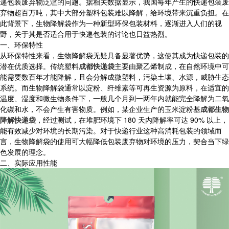
递包装废弃物泛滥的问题。据相关数据显示，我国每年产生的快递包装废
弃物超百万吨，其中大部分塑料包装难以降解，给环境带来沉重负担。在
此背景下，生物降解袋作为一种新型环保包装材料，逐渐进入人们的视
野，关于其是否适合用于快递包装的讨论也日益热烈。
一、环保特性
从环保特性来看，生物降解袋无疑具备显著优势，这使其成为快递包装的
潜在优质选择。传统塑料
成都快递袋
主要由聚乙烯制成，在自然环境中可
能需要数百年才能降解，且会分解成微塑料，污染土壤、水源，威胁生态
系统。而生物降解袋通常以淀粉、纤维素等可再生资源为原料，在适宜的
温度、湿度和微生物条件下，一般几个月到一两年内就能完全降解为二氧
化碳和水，不会产生有害物质。例如，某企业生产的玉米淀粉基
成都生物
降解快递袋
，经过测试，在堆肥环境下 180 天内降解率可达 90% 以上，
能有效减少对环境的长期污染。对于快递行业这种高消耗包装的领域而
言，生物降解袋的使用可大幅降低包装废弃物对环境的压力，契合当下绿
色发展的理念。
二、实际应用性能