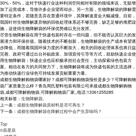
30% - 50%，这对于快递行业这种利润空间相对有限的领域来说，无疑增
加了运营成本，导致许多企业望而却步。另一方面，生物降解袋的降解需
要特定条件，若随意丢弃在普通环境中，其降解速度会大幅减慢。目前，
我国针对生物降解废弃物的回收处理体系还不够完善，缺乏足够的堆肥设
施，这使得生物降解袋的环保优势难以充分发挥。
尽管生物降解袋在用于快递包装时存在一些问题，但不能否认其巨大的发
展潜力和环保价值。随着技术的不断创新，生物降解袋的生产成本有望逐
步降低，而随着我国环保力度的不断加大，相关的回收处理体系也将日益
完善。政府可通过出台补贴政策、加强宣传引导等方式，鼓励快递企业使
用生物降解袋；快递企业也应积极承担社会责任，主动探索绿色包装方
案。相信在各方的共同努力下，生物降解袋将成为快递包装的主流选择，
为推动快递行业绿色可持续发展贡献重要力量。
成都生物降解购物袋哪家好？成都可降解购物袋报价是多少？可降解购物
袋厂家质量怎么样？青岛周氏塑料包装有限公司承接成都生物降解购物
袋,成都可降解购物袋,可降解购物袋厂家,,电话:13361255285
相关标签：
生物降解袋
,
上一条：
成都生物降解袋原材料是否可再生？
下一条：
成都生物降解袋在降解过程中会产生异味吗？
Top
©辰星辰