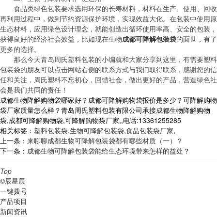
食品类绿色包装要求选用环保的长寿材料，材料在生产、使用、回收
再利用过程中，做到节约资源保护环境，实现效益大化。在包装中使用原
生态材料，应用绿色设计理念，就能创造出循环使用率高、安全的包装，
获得良好的经济社会效益，比如现在生物
成都可降解包装袋
的面世，有了
更多的选择。
那么今天青岛周氏塑料包装的小编就和大家分享到这里，有需要塑料
包装袋的朋友可以点击网站右侧的联系方式与我们取得联系，感谢您的信
任和关注，周氏塑料不忘初心，回馈社会，做出更好的产品，营造绿色社
会是我们共同的责任！
成都生物降解购物袋哪家好？成都可降解购物袋报价是多少？可降解购物
袋厂家质量怎么样？青岛周氏塑料包装有限公司承接成都生物降解购物
袋,成都可降解购物袋,可降解购物袋厂家,,电话:13361255285
相关标签：
塑料包装袋
,
生物可降解包装袋
,
食品包装袋厂家
,
上一条：
来聊聊成都生物可降解包装袋都有哪些材质（一）？
下一条：
成都生物可降解包装袋能给生态环境带来怎样的益处？
Top
©辰星辰
一键拨号
产品项目
新闻资讯