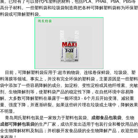
展。已经有了可以替代PE塑料的材料，包括PLA、PHAs、PBA、PBS等
高分子材料。一些塑料袋和垃圾袋制造商把各种可降解塑料袋称为环保塑
料袋或可降解塑料袋。
目前，可降解塑料袋应用于:超市购物袋、连续卷保鲜袋、垃圾袋、塑
料薄膜等领域。事实上，并没有完全环保的塑料袋，主要原因是一些塑料
袋中添加了一些容易降解的成分。如淀粉、变性淀粉或其他纤维素、光敏
剂、生物降解剂等，使塑料袋产品的稳定性下降，在自然环境中容易降
解。大多数可降解塑料在暴露于一般环境3 - 6个月后开始变薄、减轻重
量、强度下降，并逐渐碎裂。如果这些碎片埋在垃圾或土壤中，降解效果
不明显。
青岛周氏塑料包装是一家致力于塑料包装袋、
成都食品包装袋
、生物
成都可降解包装袋
的生产厂家，成功开发出适用于包装行业和餐饮用品的
全生物降解材料及制品；并积极开发食品级的全生物降解产品，欢迎您前
来咨询！