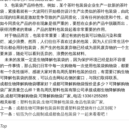
3、包装袋产品特色性。例如，某个茶叶包装袋企业生产一款新的茶叶
袋，紧接着就有一大波同行开始模仿设计生产出类似的茶叶包装袋，由此
出现的结果就是激励竞争导致的产品同质化，没有任何的创意和个性。处
如今同质化产品的存在现象是很严重的，要想在众多的产品中脱颖而出，
获得消费者的青睐，产品的塑料包装袋起着非常重要的作用。
对于物品而言，包装非常重要：通过有效的包装可以物品污染和腐
烂、减少浪费。然而，人们往往不喜欢过多的包装，因为人们日常生活中
导出都会用到包装袋，所产生的包装废弃物已经成为居民废弃物的一个主
要来源，随处可以看到丢弃的、浪费的包装材料。
未来的发展一定是生物降解包装袋的，因为保护环境已经是刻不容缓
的一件事情，那么我们日常中每一次购物每一次使用包装袋购物袋，都要
有一个良性循环。感谢大家对青岛周氏塑料包装的信任，有需要订购生物
可降解包装袋的朋友，可以点击网站右侧的窗口，与我们取得联系。
成都生物降解购物袋哪家好？成都可降解购物袋报价是多少？可降解购物
袋厂家质量怎么样？青岛周氏塑料包装有限公司承接成都生物降解购物
袋,成都可降解购物袋,可降解购物袋厂家,,电话:13361255285
相关标签：
塑料包装袋
,
生物可降解包装袋
,
食品包装袋厂家
,
上一条：
成都生物可降解包装袋和普通塑料袋焚烧有什么区别呢？
下一条：
铝箔为什么能制成成都食品包装袋？一起来看看吧！
Top