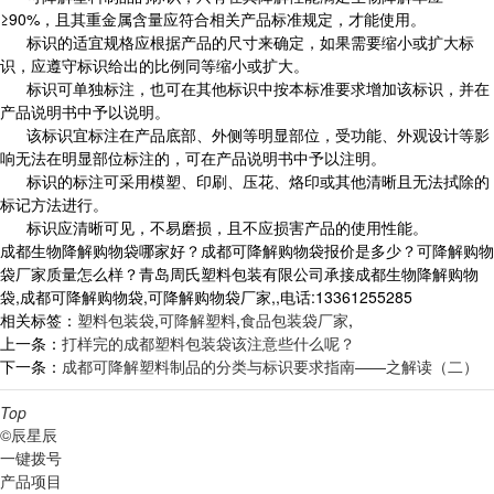
≥90%，且其重金属含量应符合相关产品标准规定，才能使用。
标识的适宜规格应根据产品的尺寸来确定，如果需要缩小或扩大标
识，应遵守标识给出的比例同等缩小或扩大。
标识可单独标注，也可在其他标识中按本标准要求增加该标识，并在
产品说明书中予以说明。
该标识宜标注在产品底部、外侧等明显部位，受功能、外观设计等影
响无法在明显部位标注的，可在产品说明书中予以注明。
标识的标注可采用模塑、印刷、压花、烙印或其他清晰且无法拭除的
标记方法进行。
标识应清晰可见，不易磨损，且不应损害产品的使用性能。
成都生物降解购物袋哪家好？成都可降解购物袋报价是多少？可降解购物
袋厂家质量怎么样？青岛周氏塑料包装有限公司承接成都生物降解购物
袋,成都可降解购物袋,可降解购物袋厂家,,电话:13361255285
相关标签：
塑料包装袋
,
可降解塑料
,
食品包装袋厂家
,
上一条：
打样完的成都塑料包装袋该注意些什么呢？
下一条：
成都可降解塑料制品的分类与标识要求指南——之解读（二）
Top
©辰星辰
一键拨号
产品项目