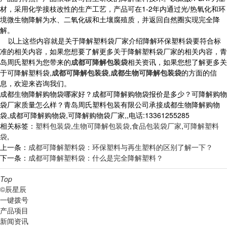
材，采用化学接枝改性的生产工艺，产品可在1-2年内通过光/热氧化和环
境微生物降解为水、二氧化碳和土壤腐殖质，并返回自然圈实现完全降
解。
以上这些内容就是关于降解塑料袋厂家介绍降解环保塑料袋要符合标
准的相关内容，如果您想要了解更多关于降解塑料袋厂家的相关内容，青
岛周氏塑料为您带来的
成都可降解包装袋
相关资讯，如果您想了解更多关
于可降解塑料袋,
成都可降解包装袋
,
成都生物可降解包装袋
的方面的信
息，欢迎来咨询我们。
成都生物降解购物袋哪家好？成都可降解购物袋报价是多少？可降解购物
袋厂家质量怎么样？青岛周氏塑料包装有限公司承接成都生物降解购物
袋,成都可降解购物袋,可降解购物袋厂家,,电话:13361255285
相关标签：
塑料包装袋
,
生物可降解包装袋
,
食品包装袋厂家
,
可降解塑料
袋
,
上一条：
成都可降解塑料袋：环保塑料与再生塑料的区别了解一下？
下一条：
成都可降解塑料袋：什么是完全降解塑料？
Top
©辰星辰
一键拨号
产品项目
新闻资讯