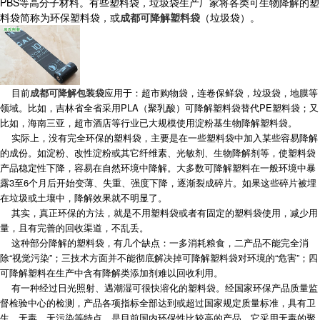
PBS等高分子材料。有些塑料袋，垃圾袋生产厂家将各类可生物降解的塑
料袋简称为环保塑料袋，或
成都可降解塑料袋
（垃圾袋）。
目前
成都可降解包装袋
应用于：超市购物袋，连卷保鲜袋，垃圾袋，地膜等
领域。比如，吉林省全省采用PLA（聚乳酸）可降解塑料袋替代PE塑料袋；又
比如，海南三亚，超市酒店等行业已大规模使用淀粉基生物降解塑料袋。
实际上，没有完全环保的塑料袋，主要是在一些塑料袋中加入某些容易降解
的成份。如淀粉、改性淀粉或其它纤维素、光敏剂、生物降解剂等，使塑料袋
产品稳定性下降，容易在自然环境中降解。大多数可降解塑料在一般环境中暴
露3至6个月后开始变薄、失重、强度下降，逐渐裂成碎片。如果这些碎片被埋
在垃圾或土壤中，降解效果就不明显了。
其实，真正环保的方法，就是不用塑料袋或者有固定的塑料袋使用，减少用
量，且有完善的回收渠道，不乱丢。
这种部分降解的塑料袋，有几个缺点：一多消耗粮食，二产品不能完全消
除“视觉污染”；三技术方面并不能彻底解决掉可降解塑料袋对环境的“危害”；四
可降解塑料在生产中含有降解类添加剂难以回收利用。
有一种经过日光照射、遇潮湿可很快溶化的塑料袋。经国家环保产品质量监
督检验中心的检测，产品各项指标全部达到或超过国家规定质量标准，具有卫
生、无毒、无污染等特点，是目前国内环保性比较高的产品。它采用无毒的聚