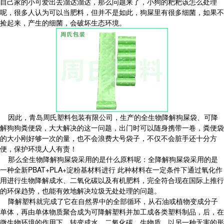
自己家的小可爱出去溜达溜达，那么问题来了，小狗的粑粑该怎么处理
呢，很多人认为可以当肥料，但并不是如此，狗屎里有很多细菌，如果不
捡起来，产生的细菌，会破坏生态环境。
因此，青岛周氏塑料包装有限公司，生产的全生物降解狗屎袋、可降
解狗狗粪便袋，大大解决的这一问题，出门时可以随身携带一卷，粪便袋
的大小刚好够一次的量，也不会浪费大号袋子，不仅不会脏手还十分方
便，保护环境人人有责！
那么全生物降解狗屎袋采用的是什么原料呢：全降解狗屎袋采用的是
一种全新PBAT+PLA+淀粉基材料进行 此种材料在一定条件下通过氧化作
用进行生物降解成水、二氧化碳以及有机肥料，完全符合现在国际上推行
的环保趋势，也能有效地解决垃圾无处处理的问题。
降解塑料就完成了它在自然界中的全部循环，从石油或植物变成分子
单体，再由单体物质聚合成为可降解塑料并加工成各类塑料制品，后，在
微生物环境的作用下，转变成水、二氧化碳、生物质，以另一种无害的形