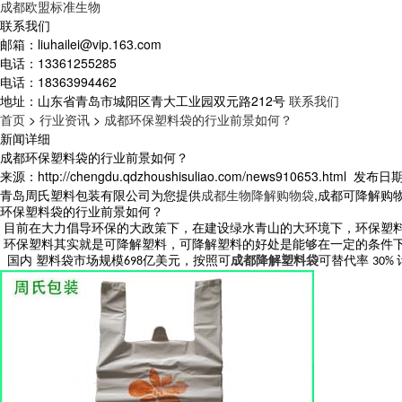
成都欧盟标准生物
联系我们
邮箱：
liuhailei@vip.163.com
电话：
13361255285
电话：
18363994462
地址：
山东省青岛市城阳区青大工业园双元路212号
联系我们
首页
>
行业资讯
>
成都环保塑料袋的行业前景如何？
新闻详细
成都环保塑料袋的行业前景如何？
来源：http://chengdu.qdzhoushisuliao.com/news910653.html
发布日期：2
青岛周氏塑料包装有限公司为您提供
成都生物降解购物袋
,成都可降解购
环保塑料袋的行业前景如何
？
目前在
大力倡导环保的大政策下，在建设绿水青山的大环境下，环保塑
环保塑料其实就是可降解塑料，可降解塑料的好处是能够在一定的条件
国内
塑料袋市场规模
亿美元，按照可
成都降解塑料袋
可替代率
698
30%