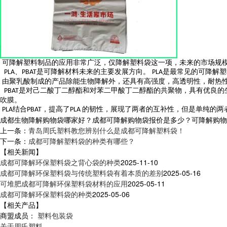
可降解塑料制品的应用非常广泛，仅降解塑料袋这一项，未来的市场规
、
是可降解材料未来的主要发展方向。
是最常见的可降解塑
PLA
PBAT
PLA
由聚乳酸制成的产品除能生物降解外，还具有高强度，高透明性，耐热
是对己二酸丁二醇酯和对苯二甲酸丁二醇酯的共聚物，具有优良的
PBAT
吹膜。
结合
，提高了
的韧性，展现了两者的互补性，但是单纯的两
PLA
PBAT
PLA
成都生物降解购物袋哪家好？成都可降解购物袋报价是多少？可降解购物袋厂
上一条：
青岛周氏塑料教您辨别什么是成都可降解塑料袋！
下一条：
成都可降解塑料袋的种类有哪些？
【相关新闻】
成都可降解环保塑料袋之背心袋的种类
2025-11-10
成都可降解环保塑料袋与传统塑料袋有着本质的差别
2025-05-16
可堆肥成都可降解环保塑料袋材料的应用
2025-05-11
成都可降解环保塑料袋的种类
2025-05-06
【相关产品】
商盟成员：
塑料包装袋
关于周氏塑料